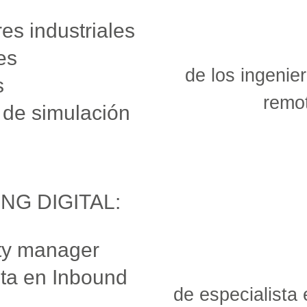
es industriales
es
de los ingenie
s
remo
a de simulación
NG DIGITAL:
ty manager
sta en Inbound
de especialista