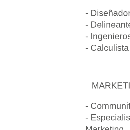
- Diseñador
- Delineant
- Ingeniero
- Calculist
MARKETI
- Communi
- Especiali
Marketing