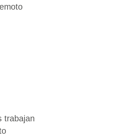
remoto
s trabajan
to