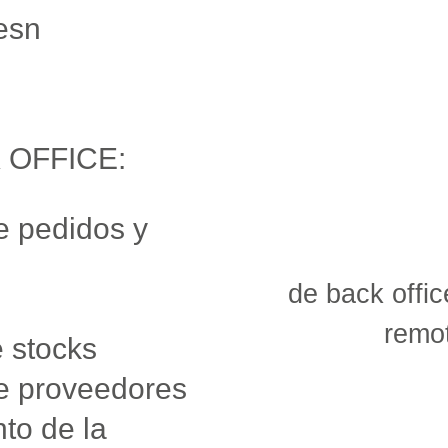
lesn
 OFFICE:
e pedidos y
de back offic
remo
e stocks
de proveedores
to de la