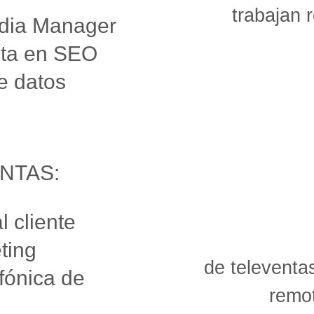
trabajan 
edia Manager
sta en SEO
de datos
NTAS:
l cliente
ting
de televenta
efónica de
remo