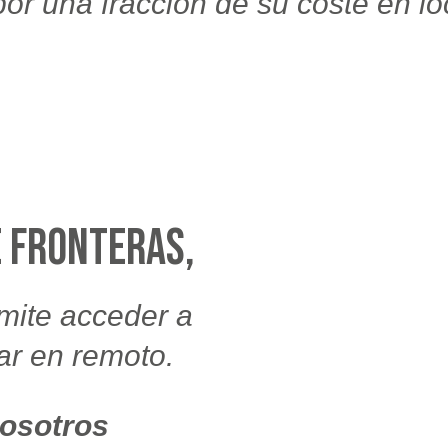
por una fracción de su coste en lo
e fronteras,
rmite acceder a
jar en remoto.
osotros