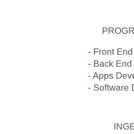
PROGR
- Front En
- Back End
- Apps Dev
- Software
INGE