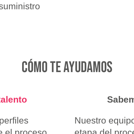
suministro
Cómo te ayudamos
talento
Sabe
erfiles
Nuestro equip
e el proceso
etapa del proc