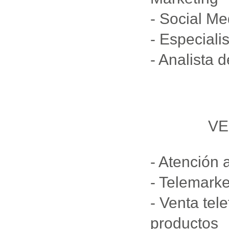
- Social M
- Especiali
- Analista 
VE
- Atención a
- Telemarke
- Venta tel
productos