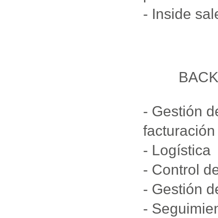
- Inside sa
BACK
- Gestión d
facturación
- Logística
- Control d
- Gestión 
- Seguimien