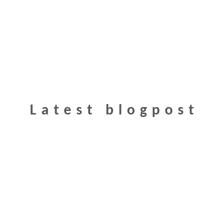
Latest blogpost
Cómo Implementar El
Trabajo Remoto De Tu