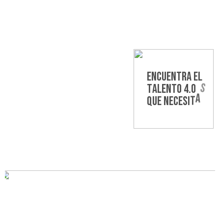
E
N
C
U
E
N
T
R
A
e
L
T
A
L
E
N
T
O
4
.
0
S
A
Q
U
E
N
E
C
E
S
I
T