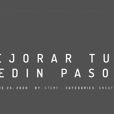
S
CANDIDATOS
EMPRESAS
SERVICIOS
EJORAR TU
EDIN PAS
RE 25, 2020
BY:
STEMF
CATEGORIES:
UNCAT