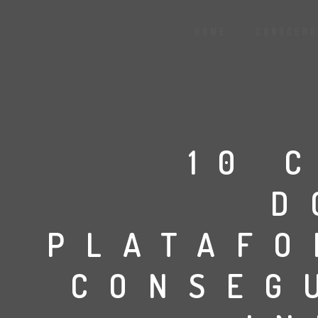
HOME
CONÓCENO
10 
D
PLATAFO
CONSEG